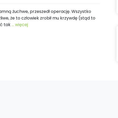
 złamną żuchwe, przeszedł operację. Wszystko
żliwe, że to człowiek zrobił mu krzywdę (stąd to
ać tak
... więcej