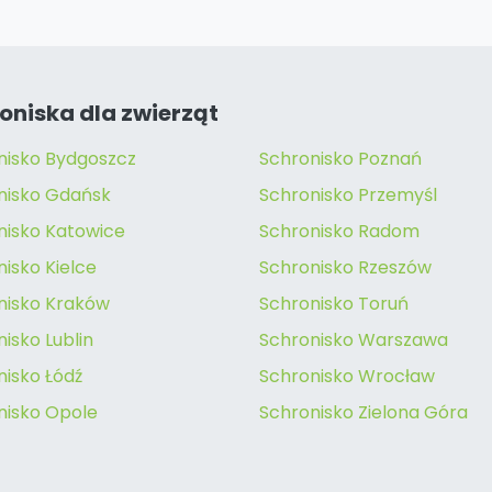
oniska dla zwierząt
nisko Bydgoszcz
Schronisko Poznań
nisko Gdańsk
Schronisko Przemyśl
nisko Katowice
Schronisko Radom
isko Kielce
Schronisko Rzeszów
nisko Kraków
Schronisko Toruń
isko Lublin
Schronisko Warszawa
nisko Łódź
Schronisko Wrocław
nisko Opole
Schronisko Zielona Góra